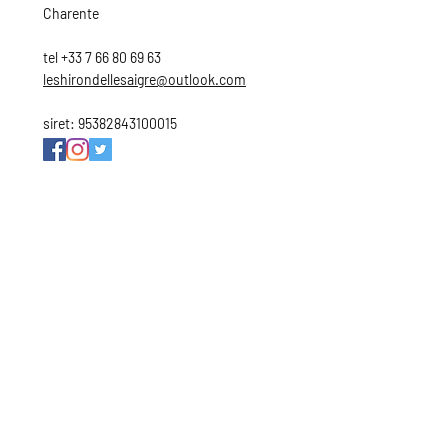
Charente
tel
+33 7 66 80 69 63
leshirondellesaigre@outlook.com
​​siret:
95382843100015