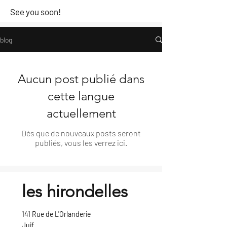
See you soon!
blog
Aucun post publié dans
cette langue
actuellement
Dès que de nouveaux posts seront
publiés, vous les verrez ici.
les hirondelles
141 Rue de L'Orlanderie
Juif